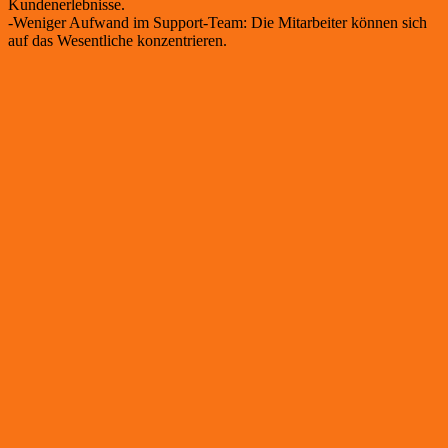
Kundenerlebnisse.
Weniger Aufwand im Support-Team: Die Mitarbeiter können sich
auf das Wesentliche konzentrieren.
Leasing Automation für deinen Online Shop
Vereinbare jetzt einen persönlichen Termin und wir zeigen dir, wie
du die Leasing Automation Platform in deinem
Online Shop und
Ladengeschäft einsetzen kannst! ➡️
Termin vereinbaren
Wir digitalisieren und automatisieren Leasingprozesse für
Fahrradfachhändler. Unsere SaaS-Plattform ermöglicht die effiziente
Abwicklung von Leasingverträgen, spart Zeit und steigert die
Kundenzufriedenheit.
© Copyright 2026 Leasing Automation Platform. Alle Rechte
vorbehalten.
Lösungen